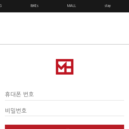
G
BIKEs
MALL
stay